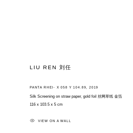
SWALLOW IT! SUMMER X BACCH
LIU REN 刘任
GROUP EXHIBITION
13 JULY - 31 AUGUST 2019
PANTA RHEI- X 058 Y 104.89
,
2019
Silk Screening on straw paper, gold foil 丝网草纸 金箔
116 x 103.5 x 5 cm
VIEW ON A WALL