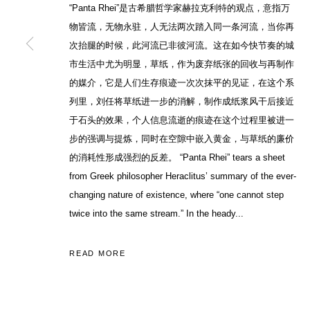
ACCESSIBILITY POLICY
MANAGE COOKIES
“Panta Rhei”是古希腊哲学家赫拉克利特的观点，意指万
COPYRIGHT© 2026 DON GALLERY
SITE BY ARTLOGIC
物皆流，无物永驻，人无法两次踏入同一条河流，当你再
次抬腿的时候，此河流已非彼河流。这在如今快节奏的城
市生活中尤为明显，草纸，作为废弃纸张的回收与再制作
的媒介，它是人们生存痕迹一次次抹平的见证，在这个系
列里，刘任将草纸进一步的消解，制作成纸浆风干后接近
于石头的效果，个人信息流逝的痕迹在这个过程里被进一
步的强调与提炼，同时在空隙中嵌入黄金，与草纸的廉价
的消耗性形成强烈的反差。 “Panta Rhei” tears a sheet
from Greek philosopher Heraclitus’ summary of the ever-
changing nature of existence, where “one cannot step
twice into the same stream.” In the heady...
READ MORE