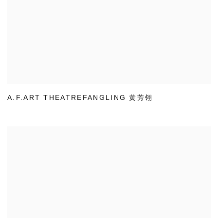
A.F.ART THEATREFANGLING 黄芳翎