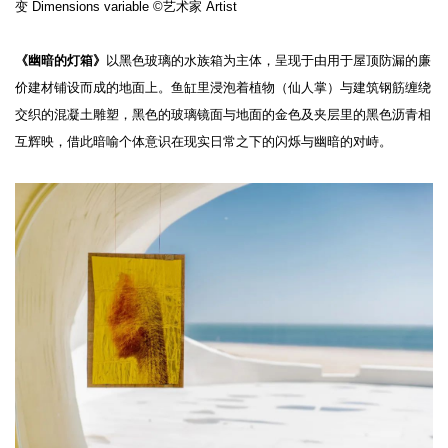
变 Dimensions variable ©艺术家 Artist
《幽暗的灯箱》
以⿊⾊玻璃的⽔族箱为主体，呈现于由用于屋顶防漏的廉
价建材铺设而成的地面上。鱼缸里浸泡着植物（仙人掌）与建筑钢筋缠绕
交织的混凝土雕塑，黑色的玻璃镜面与地面的金色及夹层里的黑色沥青相
互辉映，借此暗喻个体意识在现实日常之下的闪烁与幽暗的对峙。