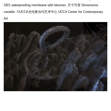
SBS waterproofing membrane with bitumen, 尺寸可变 Dimensions
variable ©UCCA尤伦斯当代艺术中心 UCCA Center for Contemporary
Art