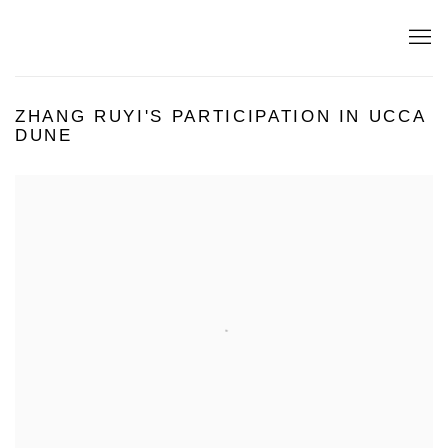
ZHANG RUYI'S PARTICIPATION IN UCCA
DUNE
Open a larger version of the following image in a popup: