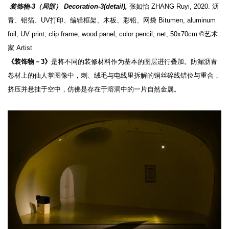
装饰物-3
（局部）
Decoration-3
(detail)
,
张如怡 ZHANG Ruyi, 2020. 沥
青、铝箔、UV打印、编辑框架、木板、彩铅、网袋 Bitumen, aluminum
foil, UV print, clip frame, wood panel, color pencil, net, 50x70cm ©艺术
家 Artist
《装饰物－3》
是将不同的装修材料作为基本的图层进行叠加。防漏沥青
卷材上的仙人掌图像中，刺、绒毛与电线里拆解的铜丝碎线错位与重合，
挤压并悬挂于空中，仿佛是存在于溶洞中的一片自然金属。