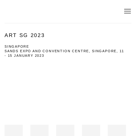
ART SG 2023
SINGAPORE
SANDS EXPO AND CONVENTION CENTRE, SINGAPORE,
11
- 15 JANUARY 2023
Open a larger version of the following image in a popup: