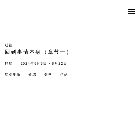
过往
回到事情本身（章节一）
群展
2024年8月3日 - 8月22日
展览现场
介绍
分享
作品
Open a larger version of the following image in a popup:
Open a larger version of the following image in a popup: