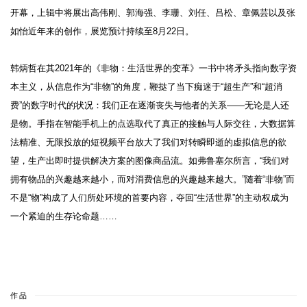
开幕，上辑中将展出高伟刚、郭海强、李珊、刘任、吕松、章佩芸以及张
如怡近年来的创作，展览预计持续至8月22日。
韩炳哲在其2021年的《非物：生活世界的变革》一书中将矛头指向数字资
本主义，从信息作为“非物”的角度，鞭挞了当下痴迷于“超生产”和“超消
费”的数字时代的状况：我们正在逐渐丧失与他者的关系——无论是人还
是物。手指在智能手机上的点选取代了真正的接触与人际交往，大数据算
法精准、无限投放的短视频平台放大了我们对转瞬即逝的虚拟信息的欲
望，生产出即时提供解决方案的图像商品流。如弗鲁塞尔所言，“我们对
拥有物品的兴趣越来越小，而对消费信息的兴趣越来越大。”随着“非物”而
不是“物”构成了人们所处环境的首要内容，夺回“生活世界”的主动权成为
一个紧迫的生存论命题……
作品