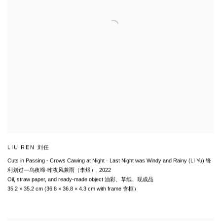
LIU REN 刘任
Cuts in Passing - Crows Cawing at Night · Last Night was Windy and Rainy (LI Yu) 锋
利划过—乌夜啼·昨夜风兼雨（李煜）
,
2022
Oil
,
straw paper
,
and ready-made object 油彩、草纸、现成品
35.2 × 35.2 cm (36.8 × 36.8 × 4.3 cm with frame 含框）