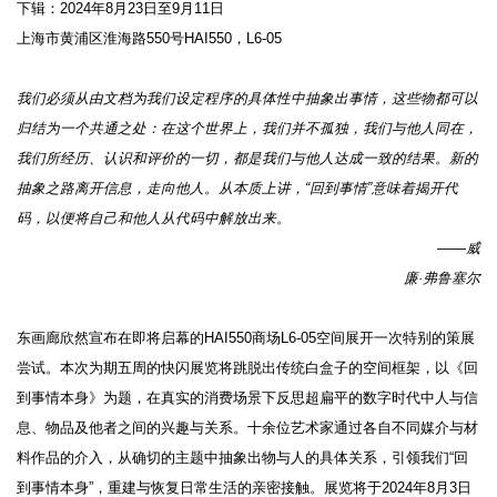
下辑：2024年8月23日至9月11日
上海市黄浦区淮海路550号HAI550，L6-05
我们必须从由文档为我们设定程序的具体性中抽象出事情，这些物都可以
归结为一个共通之处：在这个世界上，我们并不孤独，我们与他人同在，
我们所经历、认识和评价的一切，都是我们与他人达成一致的结果。新的
抽象之路离开信息，走向他人。从本质上讲，“回到事情”意味着揭开代
码，以便将自己和他人从代码中解放出来。
——威
廉·弗鲁塞尔
东画廊欣然宣布在即将启幕的HAI550商场L6-05空间展开一次特别的策展
尝试。本次为期五周的快闪展览将跳脱出传统白盒子的空间框架，以《回
到事情本身》为题，在真实的消费场景下反思超扁平的数字时代中人与信
息、物品及他者之间的兴趣与关系。十余位艺术家通过各自不同媒介与材
料作品的介入，从确切的主题中抽象出物与人的具体关系，引领我们“回
到事情本身”，重建与恢复日常生活的亲密接触。展览将于2024年8月3日