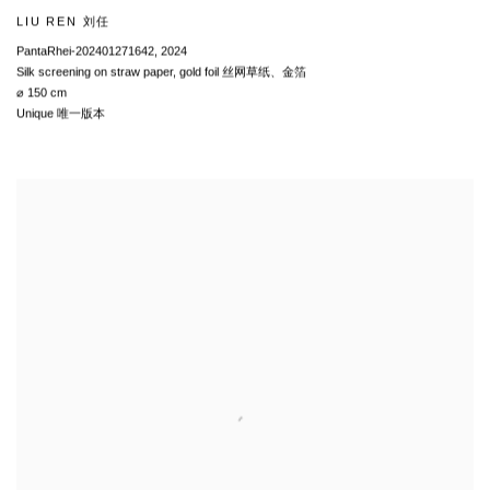
LIU REN 刘任
PantaRhei-202401271642
,
2024
Silk screening on straw paper
,
gold foil 丝网草纸、金箔
⌀ 150 cm
Unique 唯一版本