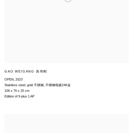
GAO WEIGANG 高伟刚
OPEN
,
2023
Stainless steel
,
gold 不锈钢
,
不锈钢电镀24K金
106 x 76 x 25 cm
Edition of 9 plus 1 AP