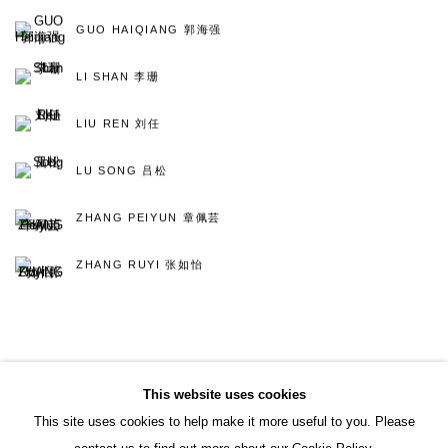
GUO HAIQIANG 郭海强
LI SHAN 李珊
LIU REN 刘任
LU SONG 吕松
ZHANG PEIYUN 章佩芸
ZHANG RUYI 张如怡
This website uses cookies
This site uses cookies to help make it more useful to you. Please
ACCESSIBILITY POLICY
MANAGE COOKIES