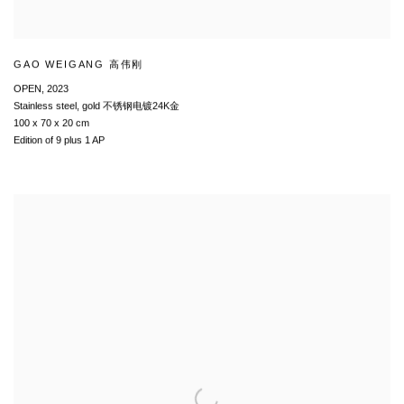
GAO WEIGANG 高伟刚
OPEN
,
2023
Stainless steel
,
gold 不锈钢电镀24K金
100 x 70 x 20 cm
Edition of 9 plus 1 AP