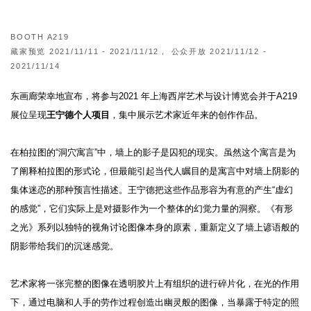
BOOTH A219
藏家预览 2021/11/11 - 2021/11/12， 公众开放 2021/11/12 -
2021/11/14
东画廊荣幸地宣布，将参与2021 年上海西岸艺术与设计博览会并于A219
展位呈现
王宁德个人项目
，集中展示艺术家近年来的创作作品。
在柏拉图的“洞穴寓言”中，墙上的影子是囚犯的现实。虽然这个寓言是为
了阐释柏拉图的形式论，但最能引起当代人瞩目的是寓言中对墙上阴影的
集体迷恋的那种预言性描述。王宁德把这些作品形容为有意的产生“虚幻
的感觉”，它们实际上是对摄影作为一个整体的幻觉力量的洞察。《有形
之光》系列以独特的视角讨论图像本身的原素，重新定义了墙上谚语般的
阴影带给我们的沉迷感觉。
艺术家将一张完整的图像在透明胶片上有组织的进行碎片化，在光的作用
下，通过电脑和人手的劳作过程创造出幽灵般的图像，当暴露于特定的照