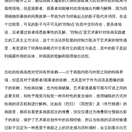
感自行敞开之后，貌似扭曲又偏差的人物轮廓延展为其自身所处的疏离与
孤绝境地，但是观察者、观看者却能够对此境地做出判断与解释，因为四
周植物所裹挟的间离效果一早就为作为经验起点的影子取代并消弭。在这
个过程里，可见的影子与不可见的“控制点”在其中交织存在，更具体地
说，后者通过前者得悉叙事性的瓦解。“控制点”是艺术家针对绘画实践建
立的工具主义方法论，这个方法论所彰显的控制力取决于艺术家的智性感
受，有意逆转了经典绘画模式中主客对立的观念与姿态，其中的影子是起
到揭露作用的实体，对画面的笔触和肌理做出抗拒。
吕松的绘画虽然对空间有所依赖——介于画面内部与外部之间的特殊界
域，但是其对于观察者/观看者的依赖，尤其是对于作为话语及图像的影
子的依赖，为绘画祛魅，也为绘画赋魅。艺术家逃避着可视与可述之间的
必要关联，却给予视觉与知觉一种共时性的复合倾向，使用铺陈的方式对
绘画的语言机制进行解构。比如在《烈日》《冥想室》及《夹竹桃塘》的
画面里，都存在着更多画面层次的堆叠，但仅仅通过为堆叠部分预留出影
子的表征，保护了艺术家在创作中的自我经验。所以当绘画的话语经验通
过影子沉淀为一种悬置于画面之上的历史感与历时感时，会立刻显示出艺