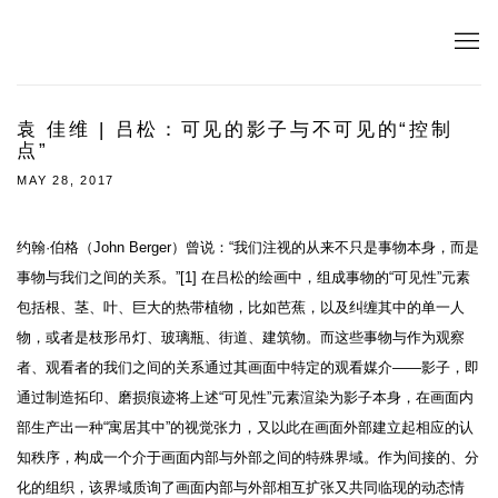
袁 佳维 | 吕松：可见的影子与不可见的“控制
点”
MAY 28, 2017
约翰·伯格（John Berger）曾说：“我们注视的从来不只是事物本身，而是
事物与我们之间的关系。”[1] 在吕松的绘画中，组成事物的“可见性”元素
包括根、茎、叶、巨大的热带植物，比如芭蕉，以及纠缠其中的单一人
物，或者是枝形吊灯、玻璃瓶、街道、建筑物。而这些事物与作为观察
者、观看者的我们之间的关系通过其画面中特定的观看媒介——影子，即
通过制造拓印、磨损痕迹将上述“可见性”元素渲染为影子本身，在画面内
部生产出一种“寓居其中”的视觉张力，又以此在画面外部建立起相应的认
知秩序，构成一个介于画面内部与外部之间的特殊界域。作为间接的、分
化的组织，该界域质询了画面内部与外部相互扩张又共同临现的动态情