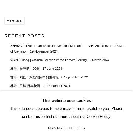
SHARE
RECENT POSTS
ZHANG Li | Before and After the Mystical Moment—— ZHANG Yunyao’s Palace
of Alienation
19 November 2024
WANG Jiang | A Warm Breath Set the Leaves Stirring
2 March 2024
林叶 | 吴厚挺：2066
17 June 2023
林叶 | 刘任：永恒轮回中的重与轻
8 September 2022
林叶 | 吕松:日本花园
20 December 2021
This website uses cookies
This site uses cookies to help make it more useful to you. Please
contact us to find out more about our Cookie Policy.
ACCESSIBILITY POLICY
MANAGE COOKIES
MANAGE COOKIES
COPYRIGHT© 2026 DON GALLERY
SITE BY ARTLOGIC