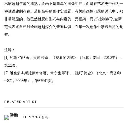
术家超越年龄的成熟，绘画不是简单的图像生产，而是在艺术史中作为一
种话语建制存在。若把吕松的创作实践置于有关绘画性问题的讨论中，那
非常明显的，他已然跳脱出形式与内容的二元框架，而以“控制点”的全新
范式表述自己对绘画超越媒介的普遍认识，在每一次创作中渗透自足的觉
察。
注释：
[1] 约翰·伯格著、吴莉君译，《观看的方式》（台北：麦田，2010年），
第11页。
[2] 维克多·I·斯托伊奇塔著、常宁生等译，《影子简史》（北京：商务印
书馆，2008年），第6至41页。
RELATED ARTIST
LU SONG 吕松