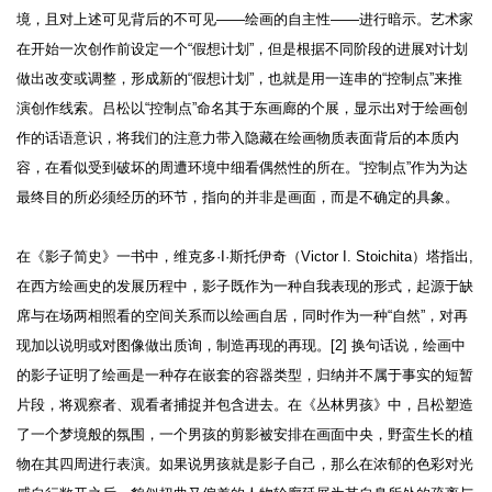
境，且对上述可见背后的不可见——绘画的自主性——进行暗示。艺术家
在开始一次创作前设定一个“假想计划”，但是根据不同阶段的进展对计划
做出改变或调整，形成新的“假想计划”，也就是用一连串的“控制点”来推
演创作线索。吕松以“控制点”命名其于东画廊的个展，显示出对于绘画创
作的话语意识，将我们的注意力带入隐藏在绘画物质表面背后的本质内
容，在看似受到破坏的周遭环境中细看偶然性的所在。“控制点”作为为达
最终目的所必须经历的环节，指向的并非是画面，而是不确定的具象。
在《影子简史》一书中，维克多·I·斯托伊奇（Victor I. Stoichita）塔指出,
在西方绘画史的发展历程中，影子既作为一种自我表现的形式，起源于缺
席与在场两相照看的空间关系而以绘画自居，同时作为一种“自然”，对再
现加以说明或对图像做出质询，制造再现的再现。[2] 换句话说，绘画中
的影子证明了绘画是一种存在嵌套的容器类型，归纳并不属于事实的短暂
片段，将观察者、观看者捕捉并包含进去。在《丛林男孩》中，吕松塑造
了一个梦境般的氛围，一个男孩的剪影被安排在画面中央，野蛮生长的植
物在其四周进行表演。如果说男孩就是影子自己，那么在浓郁的色彩对光